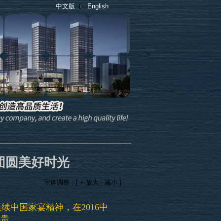
中文版
English
团圆美好时光
字体调整：[ +
放大
-
减小
]
中国家宴精神，在2016中
尊贵。