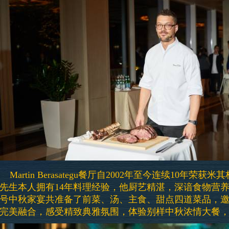
Martin Berasategu餐厅自2002年至今连续10年荣获米其
先生本人拥有14年料理经验，他厨艺精湛，深谙食物营
号中秋家宴共准备了前菜、汤、主食、甜点四道菜品，
完美融合，感受精致典雅氛围，体验别样中秋浓情大餐